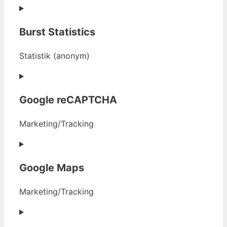
file-
Consent
transfer)
to
Burst Statistics
service
jetpack
Statistik (anonym)
Consent
to
Google reCAPTCHA
service
burst-
Marketing/Tracking
statistics
Consent
to
Google Maps
service
google-
Marketing/Tracking
recaptcha
Consent
to